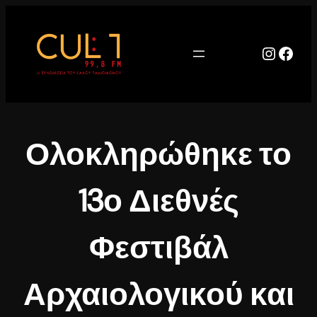
Μετάβαση
στο
περιεχόμενο
Instag
Face
Ολοκληρώθηκε το
13ο Διεθνές
Φεστιβάλ
Αρχαιολογικού και