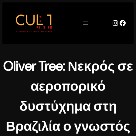
Μετάβαση
στο
περιεχόμενο
Instag
Face
Oliver Tree: Νεκρός σε
αεροπορικό
δυστύχημα στη
Βραζιλία ο γνωστός