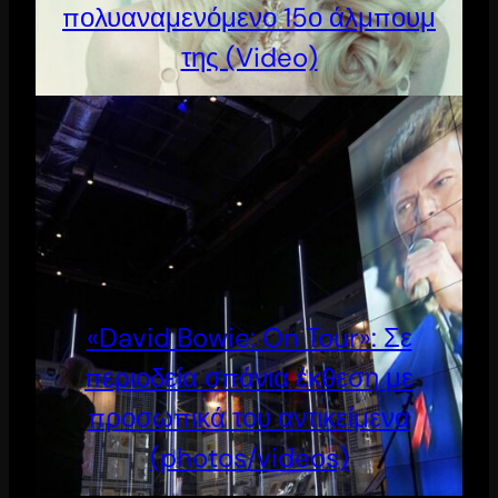
πολυαναμενόμενο 15ο άλμπουμ
της (Video)
«David Bowie: On Tour»: Σε
περιοδεία σπάνια έκθεση με
προσωπικά του αντικείμενα
(photos/videos)