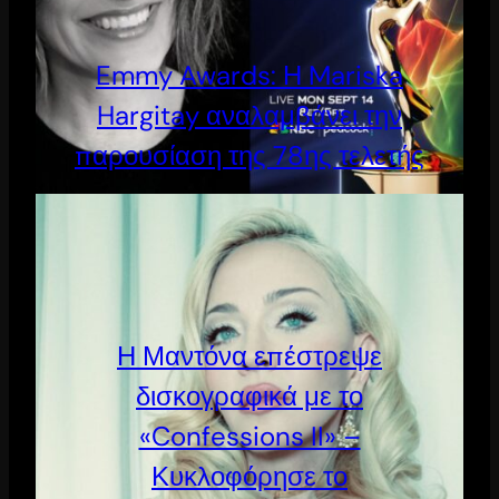
Emmy Awards: Η Mariska
Hargitay αναλαμβάνει την
παρουσίαση της 78ης τελετής
Η Μαντόνα επέστρεψε
δισκογραφικά με το
«Confessions II» –
Κυκλοφόρησε το