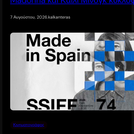
Madonna και Κάιλι Μινόγκ κυκλοφ
7 Αυγούστου, 2026
.
kalkanteras
Κινηματογράφος