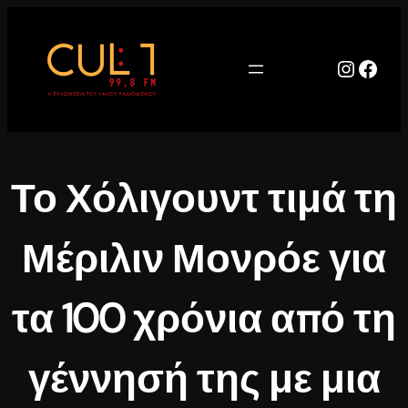
Μετάβαση
στο
περιεχόμενο
Instag
Face
Το Χόλιγουντ τιμά τη
Μέριλιν Μονρόε για
τα 100 χρόνια από τη
γέννησή της με μια