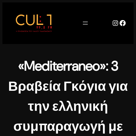
Μετάβαση
στο
περιεχόμενο
Instag
Face
«Mediterraneo»: 3
Βραβεία Γκόγια για
την ελληνική
συμπαραγωγή με