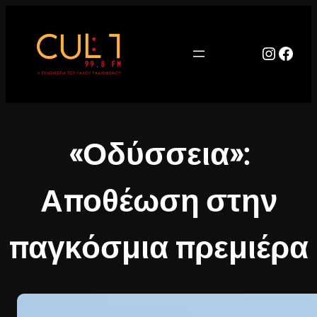
Μετάβαση
στο
περιεχόμενο
Instag
Face
«Οδύσσεια»:
Αποθέωση στην
παγκόσμια πρεμιέρα