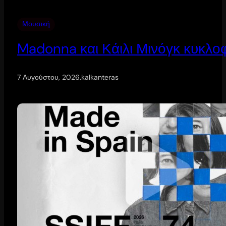
Μουσική
Madonna και Κάιλι Μινόγκ κυκλοφ
7 Αυγούστου, 2026
.
kalkanteras