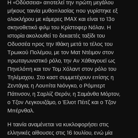
Η «Οδύσσεια» αποτελεί την πρώτη μεγάλου
μήκους ταινία μυθοπλασίας που γυρίστηκε εξ
ολοκλήρου με κάμερες IMAX και είναι το 13ο
σκηνοθετικό φιλμ του Κρίστοφερ Νόλαν. Η
ιστορία ακολουθεί το δεκαετές ταξίδι του
Οδυσσέα προς την Ιθάκη μετά το τέλος του
Τρωικού Πολέμου, με τον Ματ Ντέιμον στον
πρωταγωνιστικό ρόλο, την Αν Χάθαγουεϊ ως
Πηνελόπη και τον Τομ Χόλαντ στον ρόλο του
Τηλέμαχου. Στο καστ συμμετέχουν επίσης η
Ζεντάγια, η Λουπίτα Νιόνγκο, ο Ρόμπερτ
Πάτινσον, η Σαρλίζ Θερόν, η Σαμάνθα Μόρτον,
ο Τζον Λεγκουιζάμο, ο Έλιοτ Πέιτζ και ο Τζον
Μπέρνθαλ.
Η ταινία αναμένεται να κυκλοφορήσει στις
ελληνικές αίθουσες στις 16 Ιουλίου, ενώ μία