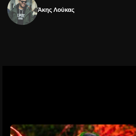
Άκης Λούκας