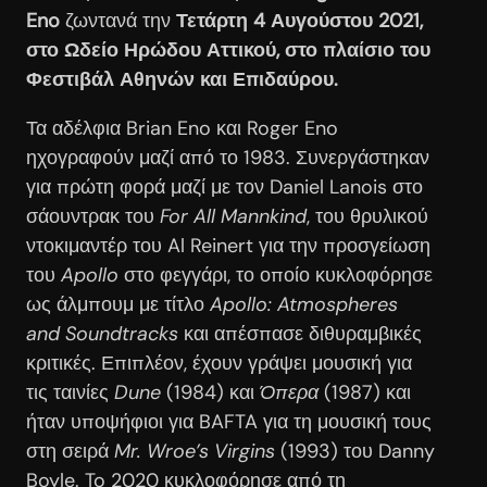
Eno
ζωντανά την
Τετάρτη 4 Αυγούστου 2021,
στο Ωδείο Ηρώδου Αττικού, στο πλαίσιο του
Φεστιβάλ Αθηνών και Επιδαύρου.
Τα αδέλφια Brian Eno και Roger Eno
ηχογραφούν μαζί από το 1983. Συνεργάστηκαν
για πρώτη φορά μαζί με τον Daniel Lanois στο
σάουντρακ του
For All Mannkind
, του θρυλικού
ντοκιμαντέρ του Al Reinert για την προσγείωση
του
Apollo
στο φεγγάρι, το οποίο κυκλοφόρησε
ως άλμπουμ με τίτλο
Apollo: Atmospheres
and Soundtracks
και απέσπασε διθυραμβικές
κριτικές. Επιπλέον, έχουν γράψει μουσική για
τις ταινίες
Dune
(1984) και
Όπερα
(1987) και
ήταν υποψήφιοι για BAFTA για τη μουσική τους
στη σειρά
Mr
.
Wroe
’
s Virgins
(1993) του Danny
Boyle. To 2020 κυκλοφόρησε από τη