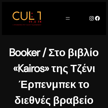
Μετάβαση
στο
περιεχόμενο
Instag
Face
Booker / Στο βιβλίο
«Kairos» της Τζένι
Έρπενμπεκ το
διεθνές βραβείο