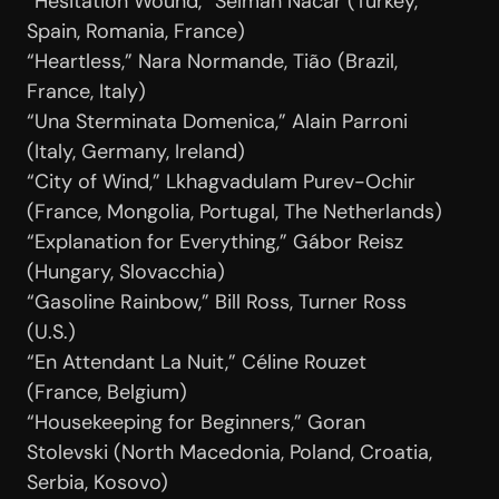
“Hesitation Wound,” Selman Nacar (Turkey,
Spain, Romania, France)
“Heartless,” Nara Normande, Tião (Brazil,
France, Italy)
“Una Sterminata Domenica,” Alain Parroni
(Italy, Germany, Ireland)
“City of Wind,” Lkhagvadulam Purev-Ochir
(France, Mongolia, Portugal, The Netherlands)
“Explanation for Everything,” Gábor Reisz
(Hungary, Slovacchia)
“Gasoline Rainbow,” Bill Ross, Turner Ross
(U.S.)
“En Attendant La Nuit,” Céline Rouzet
(France, Belgium)
“Housekeeping for Beginners,” Goran
Stolevski (North Macedonia, Poland, Croatia,
Serbia, Kosovo)