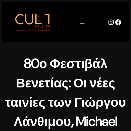
Μετάβαση
στο
περιεχόμενο
Instag
Face
80ο Φεστιβάλ
Βενετίας: Οι νέες
ταινίες των Γιώργου
Λάνθιμου, Michael