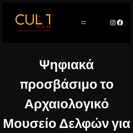
Μετάβαση
στο
περιεχόμενο
Instag
Face
Ψηφιακά
προσβάσιμο το
Αρχαιολογικό
Μουσείο Δελφών για