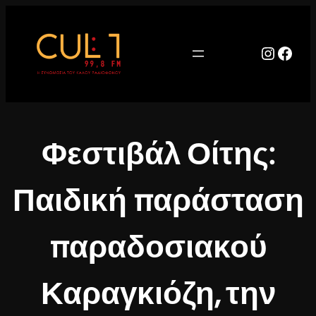
Μετάβαση
στο
περιεχόμενο
Instag
Face
Φεστιβάλ Οίτης:
Παιδική παράσταση
παραδοσιακού
Καραγκιόζη, την