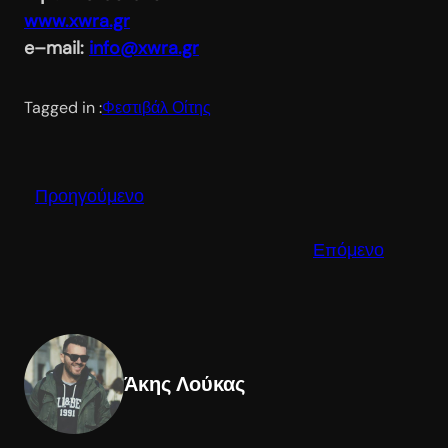
www.xwra.gr
e
–
mail
:
info@xwra.gr
Tagged in :
Φεστιβάλ Οίτης
Προηγούμενο
Επόμενο
Άκης Λούκας