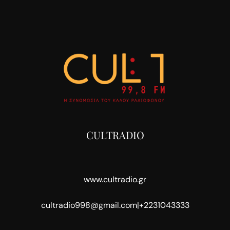
CULTRADIO
www.cultradio.gr
cultradio998@gmail.com
|
+2231043333