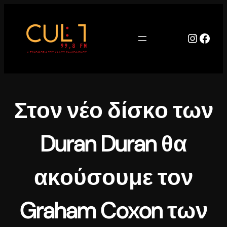
Μετάβαση
στο
περιεχόμενο
Instag
Face
Στον νέο δίσκο των
Duran Duran θα
ακούσουμε τον
Graham Coxon των