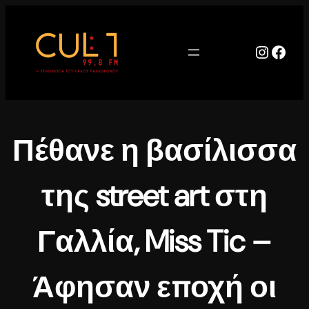
Μετάβαση
στο
περιεχόμενο
Instag
Face
Πέθανε η βασίλισσα
της street art στη
Γαλλία, Miss Tic –
Άφησαν εποχή οι