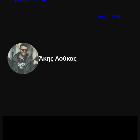
Επόμενο
Άκης Λούκας