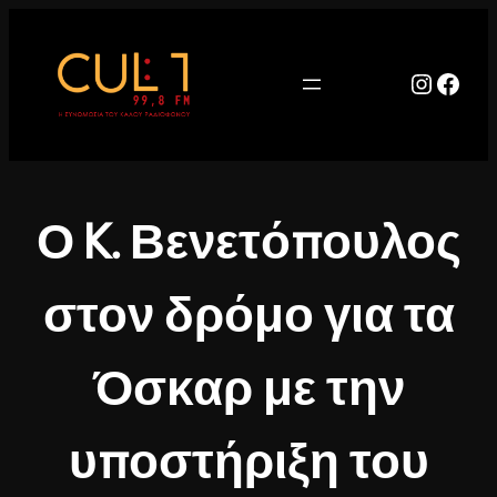
Μετάβαση
στο
περιεχόμενο
Instag
Face
Ο K. Βενετόπουλος
στον δρόμο για τα
Όσκαρ με την
υποστήριξη του