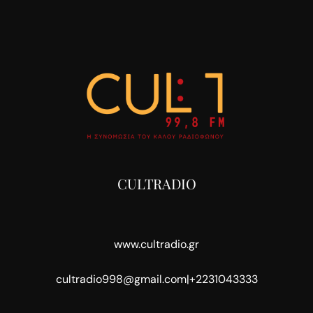
CULTRADIO
www.cultradio.gr
cultradio998@gmail.com
|
+2231043333