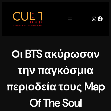
Μετάβαση
στο
περιεχόμενο
Instag
Face
Οι BTS ακύρωσαν
την παγκόσμια
περιοδεία τους Map
Of The Soul