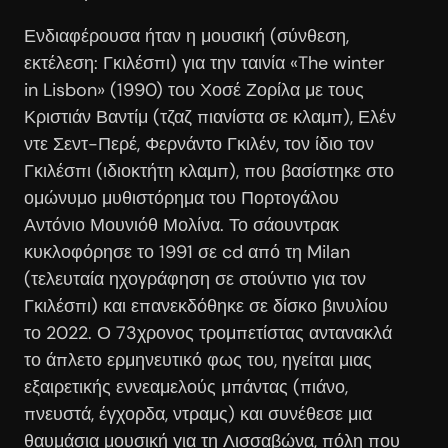
Ενδιαφέρουσα ήταν η μουσική (σύνθεση,
εκτέλεση: Γκιλέσπι) για την ταινία «The winter
in Lisbon» (1990) του Χοσέ Ζορίλα με τους
Κριστιάν Βαντίμ (τζαζ πιανίστα σε κλαμπ), Ελέν
ντε Σεντ-Περέ, Φερνάντο Γκιλέν, τον ίδιο τον
Γκιλέσπι (ιδιοκτήτη κλαμπ), που βασίστηκε στο
ομώνυμο μυθιστόρημα του Πορτογάλου
Αντόνιο Μουνιόθ Μολίνα. Το σάουντρακ
κυκλοφόρησε το 1991 σε cd από τη Milan
(τελευταία ηχογράφηση σε στούντιο για τον
Γκιλέσπι) και επανεκδόθηκε σε δίσκο βινυλίου
το 2022. Ο 73χρονος τρομπετίστας αντανακλά
το άπλετο ερμηνευτικό φως του, ηγείται μιας
εξαιρετικής εννεαμελούς μπάντας (πιάνο,
πνευστά, έγχορδα, ντραμς) και συνέθεσε μια
θαυμάσια μουσική για τη Λισσαβώνα, πόλη που