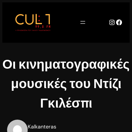
Μετάβαση
στο
περιεχόμενο
Instag
Face
Οι κινηματογραφικές
μουσικές του Ντίζι
Γκιλέσπι
Kalkanteras