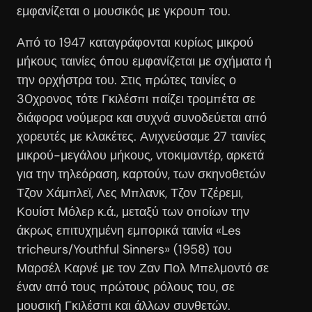
εμφανίζεται ο μουσικός με γκρουπ του.
Από το 1947 καταγράφονται κυρίως μικρού
μήκους ταινίες όπου εμφανίζεται με σχήματα ή
την ορχήστρα του. Στις πρώτες ταινίες ο
30χρονος τότε Γκιλέσπι παίζει τρομπέτα σε
διάφορα νούμερα και συχνά συνοδεύεται από
χορευτές με κλακέτες. Ανιχνεύσαμε 27 ταινίες
μικρού-μεγάλου μήκους, ντοκιμαντέρ, αρκετά
για την τηλεόραση, καρτούν, των σκηνοθετών
Τζον Χάμπλεϊ, Λες Μπλανκ, Τζον Τζέρεμι,
Κουίστ Μόλερ κ.ά., μεταξύ των οποίων την
άκρως επιτυχημένη εμπορικά ταινία «Les
tricheurs/Youthful Sinners» (1958) του
Μαρσέλ Καρνέ με τον Ζαν Πολ Μπελμοντό σε
έναν από τους πρώτους ρόλους του, σε
μουσική Γκιλέσπι και άλλων συνθετών.