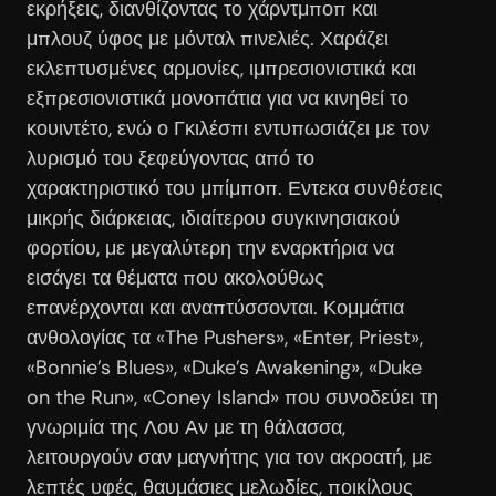
εκρήξεις, διανθίζοντας το χάρντμποπ και
μπλουζ ύφος με μόνταλ πινελιές. Χαράζει
εκλεπτυσμένες αρμονίες, ιμπρεσιονιστικά και
εξπρεσιονιστικά μονοπάτια για να κινηθεί το
κουιντέτο, ενώ ο Γκιλέσπι εντυπωσιάζει με τον
λυρισμό του ξεφεύγοντας από το
χαρακτηριστικό του μπίμποπ. Εντεκα συνθέσεις
μικρής διάρκειας, ιδιαίτερου συγκινησιακού
φορτίου, με μεγαλύτερη την εναρκτήρια να
εισάγει τα θέματα που ακολούθως
επανέρχονται και αναπτύσσονται. Κομμάτια
ανθολογίας τα «The Pushers», «Enter, Priest»,
«Bonnie’s Blues», «Duke’s Awakening», «Duke
on the Run», «Coney Island» που συνοδεύει τη
γνωριμία της Λου Αν με τη θάλασσα,
λειτουργούν σαν μαγνήτης για τον ακροατή, με
λεπτές υφές, θαυμάσιες μελωδίες, ποικίλους