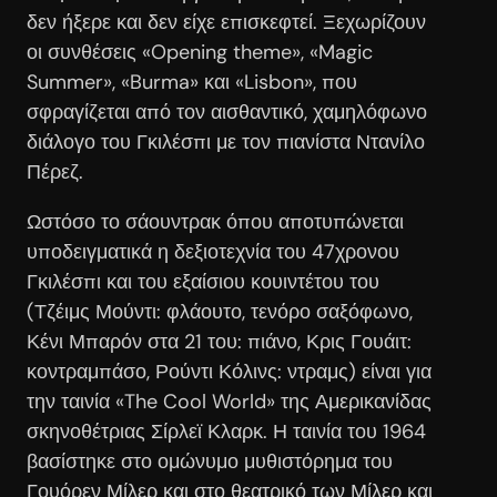
δεν ήξερε και δεν είχε επισκεφτεί. Ξεχωρίζουν
οι συνθέσεις «Opening theme», «Magic
Summer», «Burma» και «Lisbon», που
σφραγίζεται από τον αισθαντικό, χαμηλόφωνο
διάλογο του Γκιλέσπι με τον πιανίστα Ντανίλο
Πέρεζ.
Ωστόσο το σάουντρακ όπου αποτυπώνεται
υποδειγματικά η δεξιοτεχνία του 47χρονου
Γκιλέσπι και του εξαίσιου κουιντέτου του
(Τζέιμς Μούντι: φλάουτο, τενόρο σαξόφωνο,
Κένι Μπαρόν στα 21 του: πιάνο, Κρις Γουάιτ:
κοντραμπάσο, Ρούντι Κόλινς: ντραμς) είναι για
την ταινία «The Cool World» της Αμερικανίδας
σκηνοθέτριας Σίρλεϊ Κλαρκ. Η ταινία του 1964
βασίστηκε στο ομώνυμο μυθιστόρημα του
Γουόρεν Μίλερ και στο θεατρικό των Μίλερ και