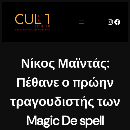
Μετάβαση
στο
περιεχόμενο
Instag
Face
Νίκος Μαϊντάς:
Πέθανε ο πρώην
τραγουδιστής των
Magic De spell