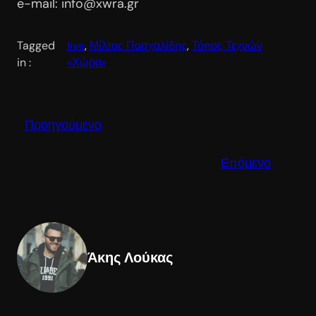
e-mail: info@xwra.gr
Tagged
live
, 
Μίλτος Πασχαλίδης
, 
Τόπος Τεχνών
in :
«Χώρα»
Προηγούμενο
Επόμενο
Άκης Λούκας