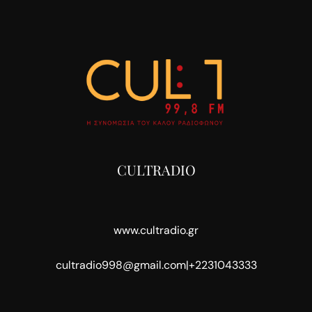
CULTRADIO
www.cultradio.gr
cultradio998@gmail.com
|
+2231043333