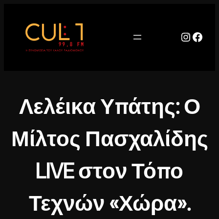
Μετάβαση
στο
περιεχόμενο
Instag
Face
Λελέικα Υπάτης: Ο
Μίλτος Πασχαλίδης
LIVE στον Τόπο
Τεχνών «Χώρα».