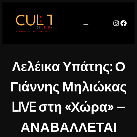
Μετάβαση
στο
περιεχόμενο
Instag
Face
Λελέικα Υπάτης: Ο
Γιάννης Μηλιώκας
LIVE στη «Χώρα» –
ΑΝΑΒΑΛΛΕΤΑΙ