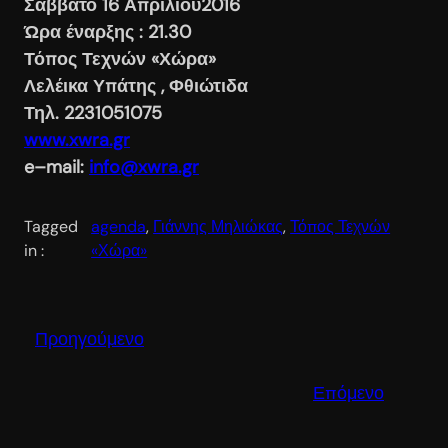
Σάββατο 16 Απριλίου2016
Ώρα έναρξης : 21.30
Τόπος Τεχνών «Χώρα»
Λελέικα Υπάτης , Φθιώτιδα
Τηλ. 2231051075
www.xwra.gr
e
–
mail
:
info@xwra.gr
Tagged
agenda
, 
Γιάννης Μηλιώκας
, 
Τόπος Τεχνών
in :
«Χώρα»
Προηγούμενο
Επόμενο