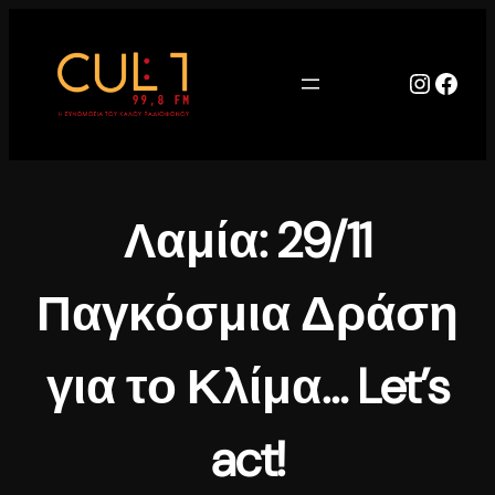
Μετάβαση
στο
περιεχόμενο
Instag
Face
Λαμία: 29/11
Παγκόσμια Δράση
για το Κλίμα… Let’s
act!