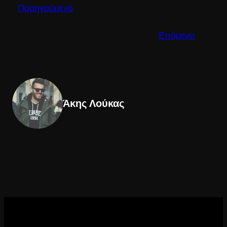
Προηγούμενο
Επόμενο
Άκης Λούκας