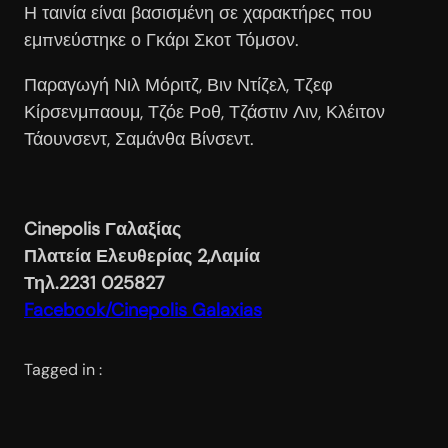
Η ταινία είναι βασισμένη σε χαρακτήρες που
εμπνεύστηκε ο Γκάρι Σκοτ Τόμσον.
Παραγωγή Νιλ Μόριτζ, Βιν Ντίζελ, Τζεφ
Κίρσενμπαουμ, Τζόε Ροθ, Τζάστιν Λιν, Κλέιτον
Τάουνσεντ, Σαμάνθα Βίνσεντ.
Cinepolis Γαλαξίας
Πλατεία Ελευθερίας 2,Λαμία
Τηλ.2231 025827
Facebook/Cinepolis Galaxias
Tagged in :