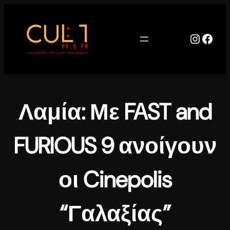
Μετάβαση
στο
περιεχόμενο
Instag
Face
Λαμία: Με FAST and
FURIOUS 9 ανοίγουν
οι Cinepolis
“Γαλαξίας”