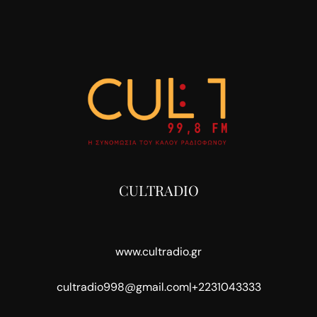
CULTRADIO
www.cultradio.gr
cultradio998@gmail.com
|
+2231043333