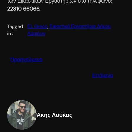
των Εικαστικών Εργαστηρίων στο τηλέφωνο:
22310 66066.
Tagged
ΕL Greco
, 
Εικαστικά Εργαστήρια Δήμου
in :
Λαμιέων
Προηγούμενο
Επόμενο
Άκης Λούκας