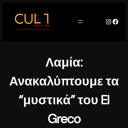
Μετάβαση
στο
περιεχόμενο
Instag
Face
Λαμία:
Ανακαλύπτουμε τα
“μυστικά” του El
Greco