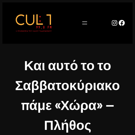
Μετάβαση
στο
περιεχόμενο
Instag
Face
Και αυτό το το
Σαββατοκύριακο
πάμε «Χώρα» –
Πλήθος