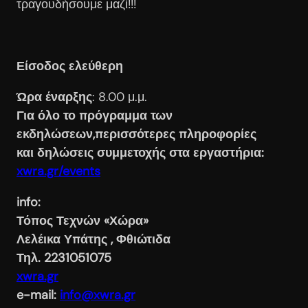
τραγουδήσουμε μαζί!!!
Είσοδος ελεύθερη
Ώρα έναρξης
: 8.00 μ.μ.
Για όλο το πρόγραμμα των
εκδηλώσεων,περισσότερες πληροφορίες
και δηλώσεις συμμετοχής στα εργαστήρια:
xwra.gr/events
info
:
Τόπος Τεχνών «Χώρα»
Λελέικα Υπάτης , Φθιώτιδα
Τηλ. 2231051075
xwra.gr
e-mail:
info@xwra.gr