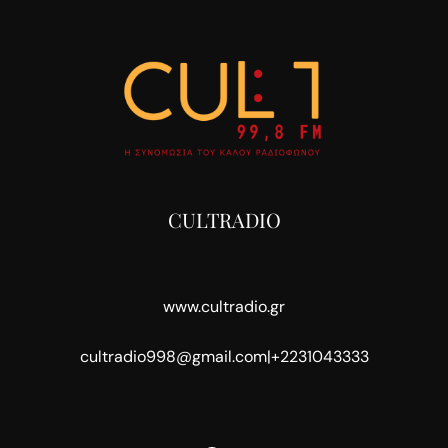
CULTRADIO
www.cultradio.gr
cultradio998@gmail.com
|
+2231043333