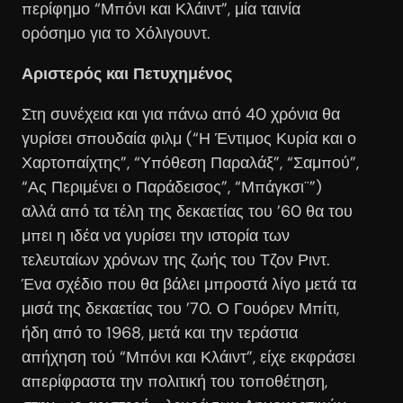
περίφημο “Μπόνι και Κλάιντ”, μία ταινία
ορόσημο για το Χόλιγουντ.
Αριστερός και Πετυχημένος
Στη συνέχεια και για πάνω από 40 χρόνια θα
γυρίσει σπουδαία φιλμ (“Η Έντιμος Κυρία και ο
Χαρτοπαίχτης”, “Υπόθεση Παραλάξ”, “Σαμπού”,
“Ας Περιμένει ο Παράδεισος”, “Μπάγκσι¨”)
αλλά από τα τέλη της δεκαετίας του ’60 θα του
μπει η ιδέα να γυρίσει την ιστορία των
τελευταίων χρόνων της ζωής του Τζον Ριντ.
Ένα σχέδιο που θα βάλει μπροστά λίγο μετά τα
μισά της δεκαετίας του ’70. Ο Γουόρεν Μπίτι,
ήδη από το 1968, μετά και την τεράστια
απήχηση τού “Μπόνι και Κλάιντ”, είχε εκφράσει
απερίφραστα την πολιτική του τοποθέτηση,