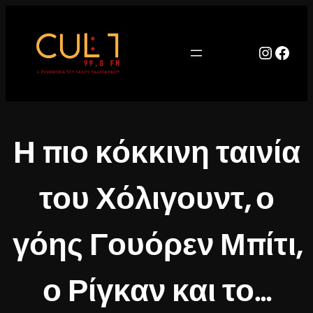
Μετάβαση
στο
περιεχόμενο
Instag
Face
Η πιο κόκκινη ταινία
του Χόλιγουντ, ο
γόης Γουόρεν Μπίτι,
ο Ρίγκαν και το…