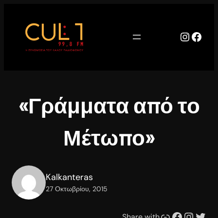
Μετάβαση
στο
περιεχόμενο
Instag
Face
«Γράμματα από το
Μέτωπο»
Kalkanteras
27 Οκτωβρίου, 2015
Συνδέσμου
Facebook
Instagram
Twitter
Share with