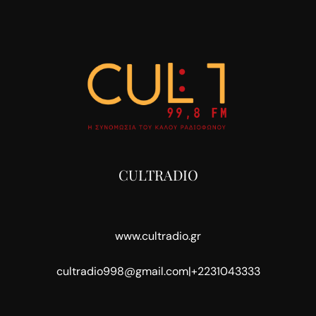
CULTRADIO
www.cultradio.gr
cultradio998@gmail.com
|
+2231043333