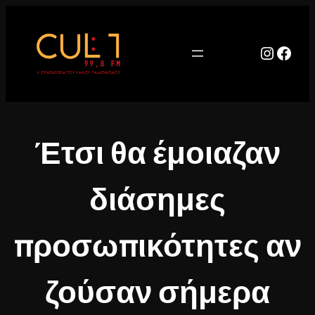
Μετάβαση
στο
περιεχόμενο
Instag
Face
Έτσι θα έμοιαζαν
διάσημες
προσωπικότητες αν
ζούσαν σήμερα