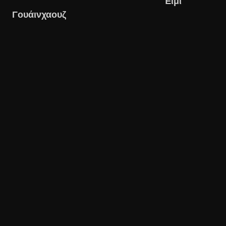
Έϊμι
Γουάινχαουζ