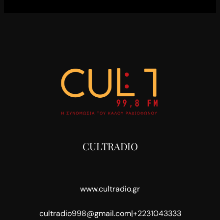
CULTRADIO
www.cultradio.gr
cultradio998@gmail.com
|
+2231043333