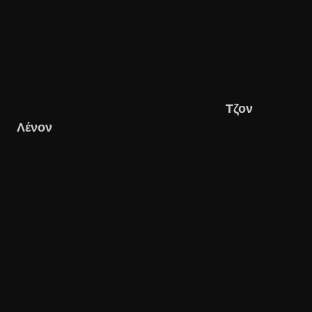
Τζον
Λένον