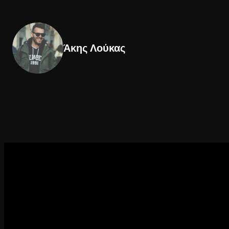
Άκης Λούκας