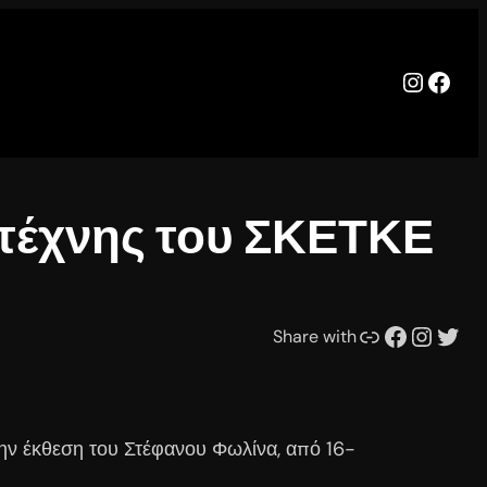
Instag
Face
τέχνης του ΣΚΕΤΚΕ
Συνδέσμου
Facebook
Instagram
Twitter
Share with
την έκθεση του Στέφανου Φωλίνα, από 16-