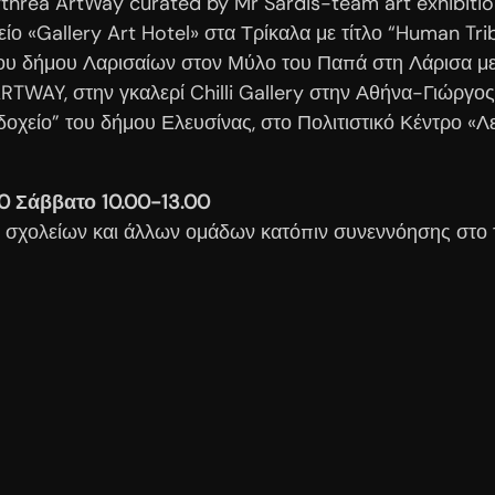
ythrea ArtWay curated by Mr Sardis-team art exhibiti
είο «Gallery Art Hotel» στα Τρίκαλα με τίτλο “Human Tri
 του δήμου Λαρισαίων στον Μύλο του Παπά στη Λάρισα με
ARTWAY, στην γκαλερί Chilli Gallery στην Αθήνα-Γιώργο
δοχείο” του δήμου Ελευσίνας, στο Πολιτιστικό Κέντρο «
00
Σάββατο 10.00-13.00
ις σχολείων και άλλων ομάδων κατόπιν συνεννόησης στο 