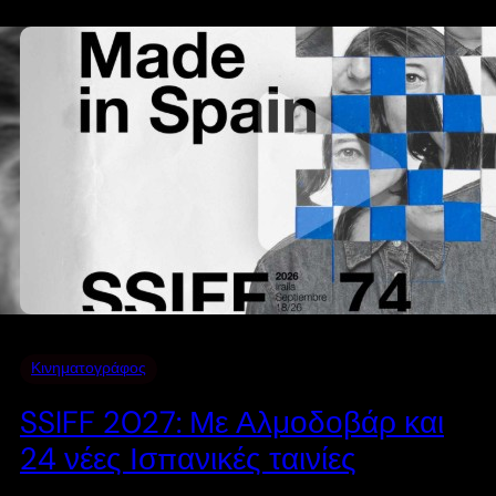
Κινηματογράφος
SSIFF 2027: Με Αλμοδοβάρ και
24 νέες Ισπανικές ταινίες