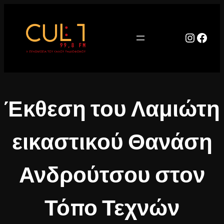
Μετάβαση
στο
περιεχόμενο
Instag
Face
Έκθεση του Λαμιώτη
εικαστικού Θανάση
Ανδρούτσου στον
Τόπο Τεχνών