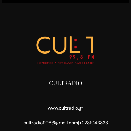
CULTRADIO
www.cultradio.gr
cultradio998@gmail.com
|
+2231043333