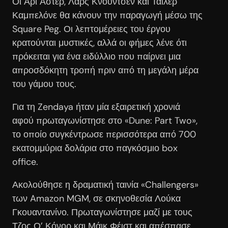
Οι Άρι Άστερ, Λαρς Κνούντσεν και Τάιλερ
Καμπελόνε θα κάνουν την παραγωγή μέσω της
Square Peg. Οι λεπτομέρειες του έργου
κρατούνται μυστικές, αλλά οι φήμες λένε ότι
πρόκειται για ένα ειδύλλιο που παίρνει μια
απροσδόκητη τροπή πριν από τη μεγάλη μέρα
του γάμου τους.
Για τη Zendaya ήταν μία εξαιρετική χρονιά
αφού πρωταγωνίστησε στο «Dune: Part Two»,
το οποίο συγκέντρωσε περισσότερα από 700
εκατομμύρια δολάρια στο παγκόσμιο box
office.
Ακολούθησε η δραματική ταινία «Challengers»
των Amazon MGM, σε σκηνοθεσία Λούκα
Γκουαντανίνο. Πρωταγωνίστησε μαζί με τους
Τζος Ο’ Κόνορ και Μάικ Φέιστ και απέσπασε