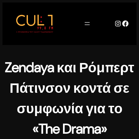
Μετάβαση
στο
περιεχόμενο
Instag
Face
Zendaya και Ρόμπερτ
Πάτινσον κοντά σε
συμφωνία για το
«The Drama»