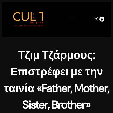
Μετάβαση
στο
περιεχόμενο
Instag
Face
Τζιμ Τζάρμους:
Επιστρέφει με την
ταινία «Father, Mother,
Sister, Brother»