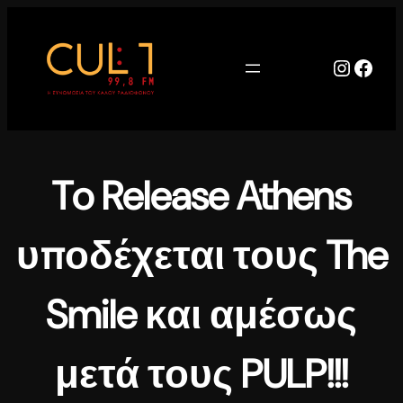
Μετάβαση
στο
περιεχόμενο
Instag
Face
To Release Athens
υποδέχεται τους The
Smile και αμέσως
μετά τους PULP!!!