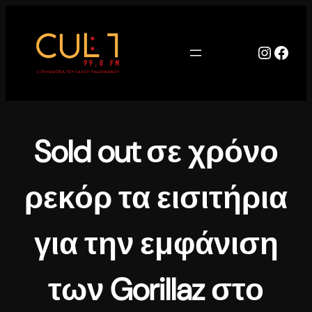
Μετάβαση
στο
περιεχόμενο
Instag
Face
Sold out σε χρόνο
ρεκόρ τα εισιτήρια
για την εμφάνιση
των Gorillaz στο