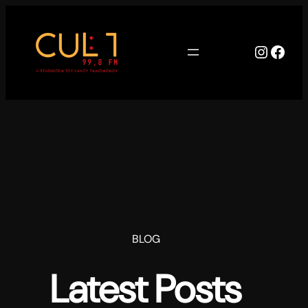
Μετάβαση
στο
περιεχόμενο
Instag
Face
BLOG
Latest Posts