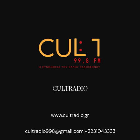
CULTRADIO
www.cultradio.gr
cultradio998@gmail.com
|
+2231043333