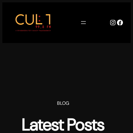
Μετάβαση
στο
περιεχόμενο
Instag
Face
BLOG
Latest Posts