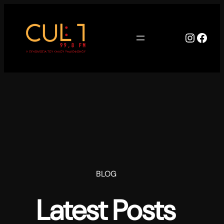
Μετάβαση
στο
περιεχόμενο
Instag
Face
BLOG
Latest Posts