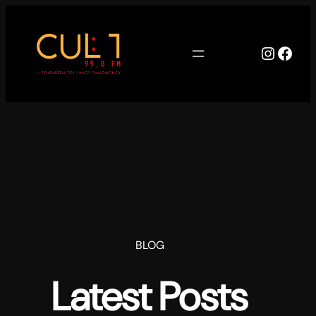
Μετάβαση
στο
περιεχόμενο
Instag
Face
BLOG
Latest Posts