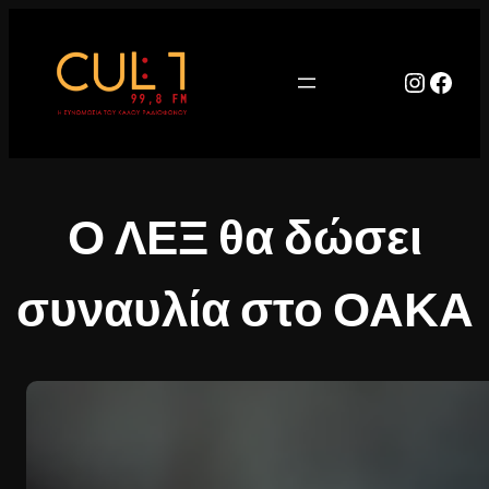
Μετάβαση
στο
περιεχόμενο
Instag
Face
Ο ΛΕΞ θα δώσει
συναυλία στο ΟΑΚΑ