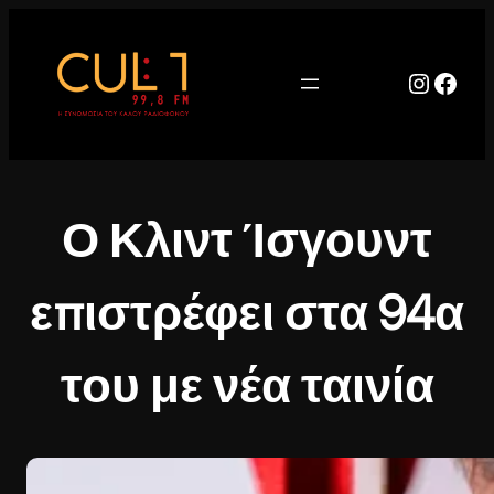
Μετάβαση
στο
περιεχόμενο
Instag
Face
Ο Κλιντ Ίσγουντ
επιστρέφει στα 94α
του με νέα ταινία