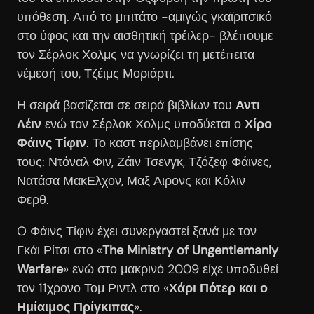
υπόθεση. Από το μπιτάτο -αμιγώς γκαϊριτσικό
στο ύφος και την αισθητική τρέιλερ- βλέπουμε
τον Σέρλοκ Χολμς να γνωρίζει τη μετέπειτα
νέμεσή του, Τζέιμς Μοριάρτι.
Η σειρά βασίζεται σε σειρά βιβλίων του
Αντι
Λέιν
ενώ τον Σέρλοκ Χολμς υποδύεται ο
Χίρο
Φάινς Τίφιν
. Το καστ περιλαμβάνει επίσης
τους: Ντόναλ Φιν, Ζάιν Τσενγκ, Τζόζεφ Φάινες,
Νατάσα ΜακΕλχον, Μαξ Αιρονς και Κόλιν
Φερθ.
O Φάινς Τίφιν έχει συνεργαστεί ξανά με τον
Γκάι Ρίτσι στο «
The Ministry of Ungentlemanly
Warfare
» ενώ στο μακρινό 2009 είχε υποδυθεί
τον 11χρονο Τομ Ριντλ στο «
Χάρι Πότερ και ο
Ημίαιμος Πρίγκιπας
».