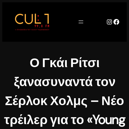
Μετάβαση
στο
περιεχόμενο
Instag
Face
Ο Γκάι Ρίτσι
ξανασυναντά τον
Σέρλοκ Χολμς – Νέο
τρέιλερ για το «Young