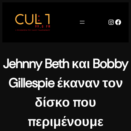
Μετάβαση
στο
περιεχόμενο
Instag
Face
Jehnny Beth και Bobby
Gillespie έκαναν τον
δίσκο που
περιμένουμε