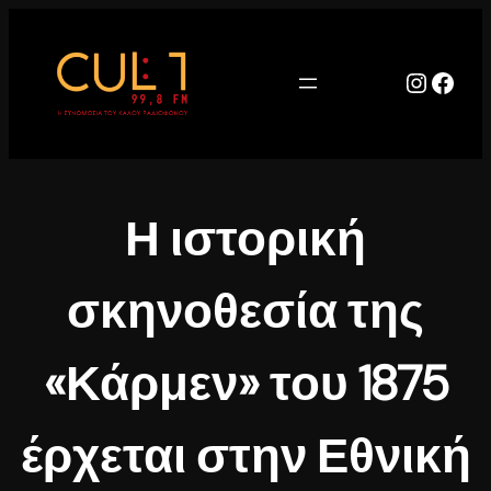
Μετάβαση
στο
περιεχόμενο
Instag
Face
Η ιστορική
σκηνοθεσία της
«Κάρμεν» του 1875
έρχεται στην Εθνική