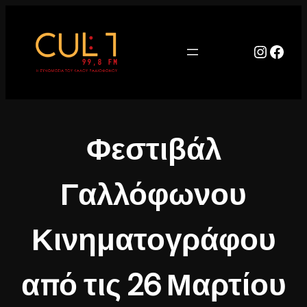
Μετάβαση
στο
περιεχόμενο
Instag
Face
Φεστιβάλ
Γαλλόφωνου
Κινηματογράφου
από τις 26 Μαρτίου