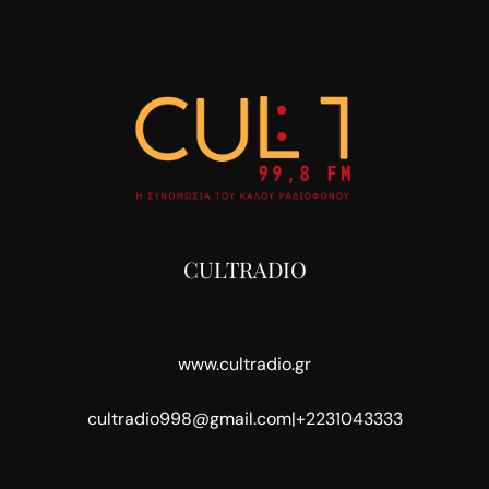
CULTRADIO
www.cultradio.gr
cultradio998@gmail.com
|
+2231043333