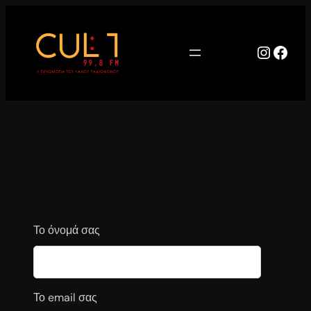
Μετάβαση
στο
περιεχόμενο
Instag
Face
Το όνομά σας
Το email σας