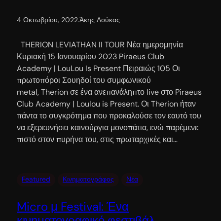
4 Οκτωβρίου, 2022
.
Άκης Λούκας
THERION LEVIATHAN II TOUR Νέα ημερομηνία
Κυριακή 15 Ιανουαρίου 2023 Piraeus Club
Academy | LouLou Is Present Πειραιώς 105 Οι
πρωτοπόροι Σουηδοί του συμφωνικού
metal, Therion σε ένα ανεπανάληπτο live στο Piraeus
Club Academy | Loulou is Present. Οι Therion ήταν
πάντα το συγκρότημα που προκαλούσε τον εαυτό του
να εξερευνήσει καινούργια μονοπάτια, ενώ παρέμενε
πιστό στον πυρήνα του, στις πρωταρχικές και…
Featured
Κινηματογράφος
Νέα
Micro μ Festival: Ένα
κινηματογραφικό φεστιβάλ