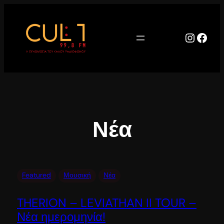
Μετάβαση
στο
περιεχόμενο
Instag
Face
Νέα
Featured
Μουσική
Νέα
THERION – LEVIATHAN II TOUR –
Νέα ημερομηνία!