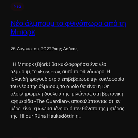
Νέα
Νέο άλμπουμ το φθινόπωρο από τη
Μπιορκ
25 Αυγούστου, 2022
.
Άκης Λούκας
H Μπιορκ (Björk) θα κυκλοφορήσει ένα νέο
άλμπουμ, το «Fossora», αυτό το φθινόπωρο. Η
Ισλανδή τραγουδίστρια επιβεβαίωσε την κυκλοφορία
του νέου της άλμπουμ, το οποίο θα είναι η 10η
ολοκληρωμένη δουλειά της, μιλώντας στη βρετανική
εφημερίδα «The Guardian», αποκαλύπτοντας ότι εν
μέρει είναι εμπνευσμένη από τον θάνατο της μητέρας
της, Hildur Rúna Hauksdóttir, η…