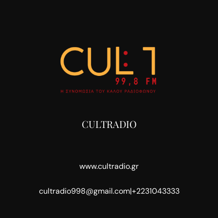
CULTRADIO
www.cultradio.gr
cultradio998@gmail.com
|
+2231043333