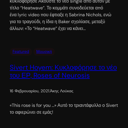
κυκλοφόρησε Ακούστε το νέο single από αυτόν με
τίτλο “Heatwave”. Το κομμάτι συνοδεύεται από
ένα lyric video που έφτιαξε η Sabrina Nichols, ενώ
για το τραγούδι, η ίδια η Baker σχολίασε, μεταξύ
άλλων: «Το “Heatwave” έχει να κάνει…
Featured
Μουσική
Sivert Hoyem: Κυκλοφόρησε το νέο
του ΕΡ, Roses of Neurosis
16 Φεβρουαρίου, 2021
.
Άκης Λούκας
«This rose is for you …» Αυτό το τριαντάφυλλο ο Sivert
το αφιερώνει σε εμάς!