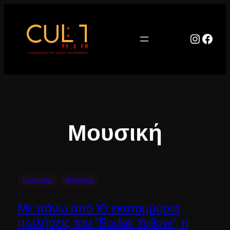
Μετάβαση
στο
περιεχόμενο
Instag
Face
Μουσική
Featured
Μουσική
Με πάνω από 10 εκατομμύρια
πωλήσεις του “Bodak Yellow”, η