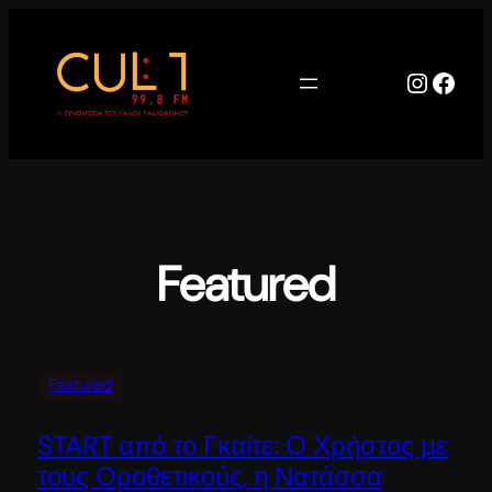
Μετάβαση
στο
περιεχόμενο
Instag
Face
Featured
Featured
START από το Γκαίτε: Ο Χρήστος με
τους Οροθετικούς, η Νατάσσα