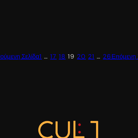
ούμενη Σελίδα
1
…
17
18
19
20
21
…
26
Επόμενη 