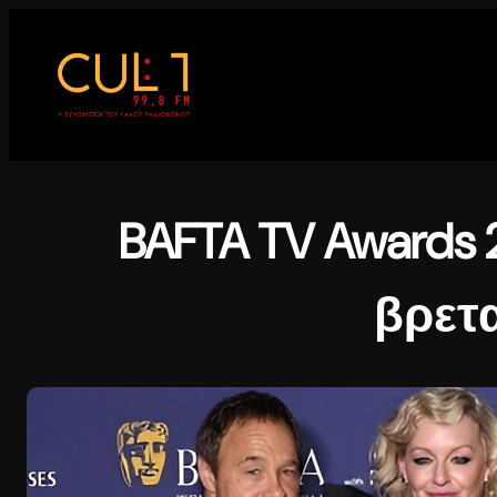
Μετάβαση
στο
περιεχόμενο
BAFTA TV Awards
βρετα