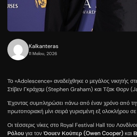
Kalkanteras
11 Μαΐου, 2026
Το «Adolescence» αναδείχθηκε ο μεγάλος νικητής στα
Στίβεν Γκράχαμ (Stephen Graham) και Τζακ Θορν (J
Έχοντας συμπληρώσει πάνω από έναν χρόνο από την π
πρωτοποριακή μίνι σειρά γυρισμένη εξ ολοκλήρου σε
Οι τέσσερις νίκες στο Royal Festival Hall του Λονδί
Ρόλου
για τον
Όουεν Κούπερ (Owen Cooper)
και
Β